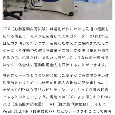
CPX（心肺運動負荷試験）は運動が体にかける負担の程度を
調べる検査で、マスクを装着してエルゴメーターと呼ばれる
自転車を漕いで行います。装着したマスクに接続されたモニ
ターにより運動中の酸素摂取量や二酸化炭素排出量を評価で
きるので、心臓だけ、あるいは肺だけのような体の一部分で
はなく、体全体の運動耐用能力を評価することができます。
患者さん一人ひとりの状態に応じた安全かつ有効性の高い運
動療法を行うためには運動耐用能力の把握が欠かません。し
たがってCPXは心臓リハビリテーションにとって必須の検査
であるといえるでしょう。当院ではCPXにより得られたPeak
VO2（最高酸素摂取量）、AT（嫌気性代謝閾値）、そして
Peak VO2/HR（最高酸素脈）などのデータをもとにして患者