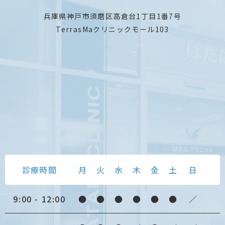
兵庫県神戸市須磨区高倉台1丁目1番7号
TerrasMaクリニックモール103
診療時間
月
火
水
木
金
土
日
9:00 - 12:00
●
●
●
●
●
●
／