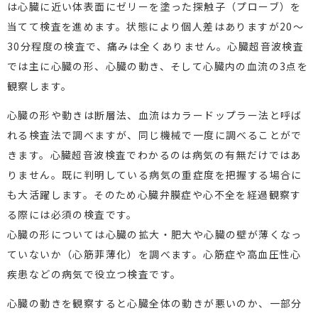
は心臓に近い体表面にゼリーを塗った探触子（プローブ）を
当てて検査を進めます。状態により個人差はありますが20～
30分程度の検査で、痛みは全くありません。心臓超音波検査
では主に心臓の形、心臓の動き、そして心臓内の血流の3点を
観察します。
心臓の形や動きは断層法、血流はカラードップラー法と呼ば
れる検査法で調べますが、同じ機械で一度に調べることがで
きます。心臓超音波検査でわかるのは病気の有無だけではあ
りません。既に判明している病気の重症度を把握する場合に
も大活躍します。そのため心臓弁膜症や心不全を経過観察す
る際には必須の検査です。
心臓の形については心臓の拡大・肥大や心臓の壁が薄くなっ
ていないか（心筋菲薄化）を調べます。心筋症や高血圧性心
疾患などの病気で役立つ検査です。
心臓の動きを観察すると心臓全体の動きが悪いのか、一部分